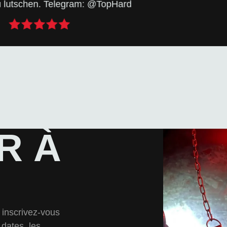
ns le livre d'or et, avec un peu de chance, , votre
u lutschen. Telegram: @TopHard
ESSAGE DANS LE LIVRE D'OR 
R À
inscrivez-vous
 dates, les