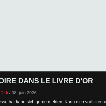
IRE DANS LE LIVRE D'OR
VERS LE LIVRE D'OR
Didi
/
08. juin 2026
sur le site. Alors, n'hésitez pas à taper sur le clavier !
eresse hat kann sich gerne melden. Kann dich vorficken 