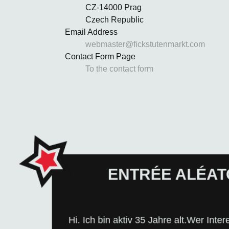
CZ-14000 Prag
Czech Republic
Email Address
webmaster@fickstutenmarkt.com
Contact Form Page
To the contact form
ENTRÉE ALÉATO
message apparaîtra ici par hasard 
Hi. Ich bin aktiv 35 Jahre alt.Wer Int