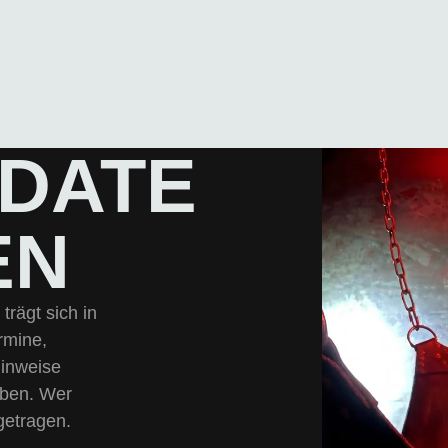
-DATE
EN
trägt sich in
rmine,
Hinweise
eben. Wer
ngetragen.