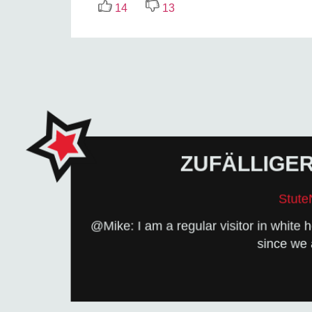
14
13
ZUFÄLLIGE
ZU
Stut
zufällig auf der Seite an
@Mike: I am a regular visitor in white h
Schreib uns ein paar Zeilen ins Gäst
since we 
LASS UNS EINEN