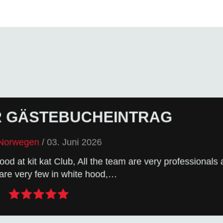
R GÄSTEBUCHEINTRAG
M GÄSTEBUCH
eNorwegen
/
03. Juni 2026
gezeigt. Also los: in die Tasten hauen!
ood at kit kat Club, All the team are very professionals
ebuch – und mit etwas Glück wird dein Eintrag hier
are very few in white hood,…
 GÄSTEBUCHEINTRAG DA!