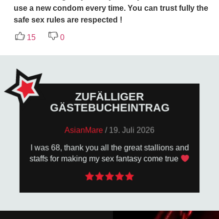
use a new condom every time. You can trust fully the
safe sex rules are respected !
15
0
ZUFÄLLIGER
GÄSTEBUCHEINTRAG
ZUM GÄSTEBUCH
AsianMare
/
19. Juli 2026
Tasten hauen!
I was 68, thank you all the great stallions and
zufällig auf der Seite angezeigt. Also los: in die
staffs for making my sex fantasy come true
und mit etwas Glück wird dein Eintrag hier
Schreib uns ein paar Zeilen ins Gästebuch –
GÄSTEBUCHEINTRAG DA!
LASS UNS EINEN