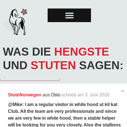
STUTE DES MONATS
GRAND PRIX
WAS DIE
HENGSTE
UND
STUTEN
SAGEN:
...
StuteNorwegen
aus
Oslo
schrieb am
3. Juni 2026
@Mike: I am a regular visitor in white hood at kit kat
Club, All the team are very professionals and since
we are very few in white hood, then a stable helper
will be looking for you very closely. Also the stallions