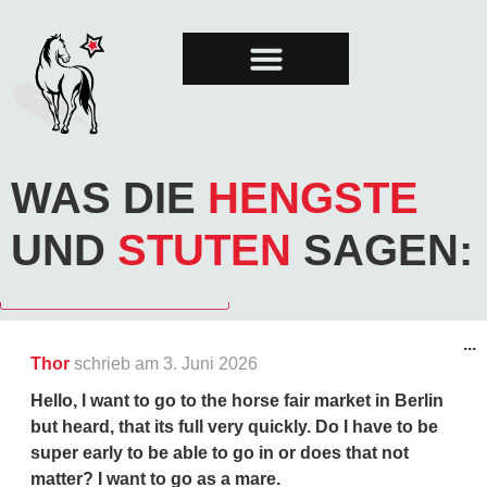
STUTE DES MONATS
GRAND PRIX
WAS DIE
HENGSTE
UND
STUTEN
SAGEN:
...
Thor
schrieb am
3. Juni 2026
Hello, I want to go to the horse fair market in Berlin
but heard, that its full very quickly. Do I have to be
super early to be able to go in or does that not
matter? I want to go as a mare.