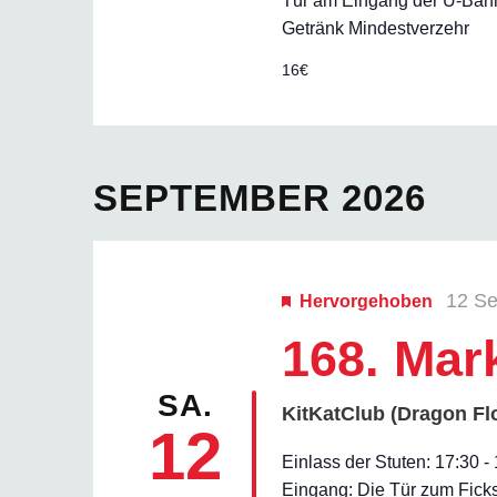
Tür am Eingang der U-Bahn-
Getränk Mindestverzehr
16€
SEPTEMBER 2026
12 Se
Hervorgehoben
168. Mar
SA.
KitKatClub (Dragon Fl
12
Einlass der Stuten: 17:30 
Eingang: Die Tür zum Ficks