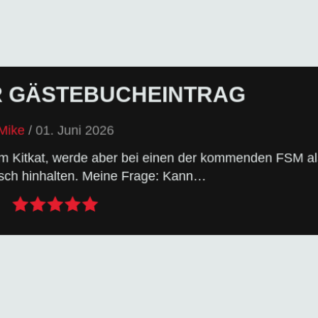
R GÄSTEBUCHEINTRAG
M GÄSTEBUCH
Mike
/
01. Juni 2026
gezeigt. Also los: in die Tasten hauen!
 im Kitkat, werde aber bei einen der kommenden FSM al
ebuch – und mit etwas Glück wird dein Eintrag hier
sch hinhalten. Meine Frage: Kann…
 GÄSTEBUCHEINTRAG DA!