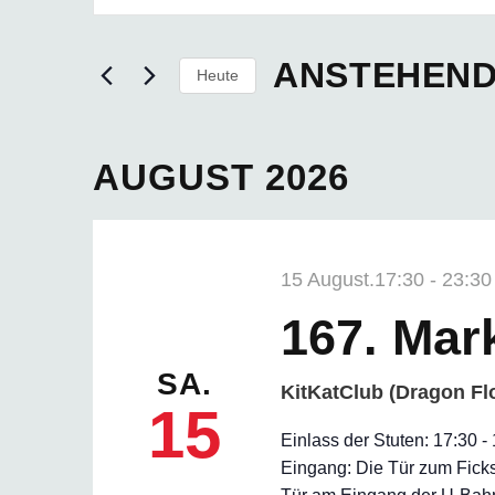
Suche
Suche
nach
und
Veranstaltungen
ANSTEHEN
Schlüsselwort.
Heute
Ansichten,
Datum
Navigation
wählen.
AUGUST 2026
15 August.17:30
-
23:30
167. Mar
SA.
KitKatClub (Dragon Fl
15
Einlass der Stuten: 17:30 
Eingang: Die Tür zum Ficks