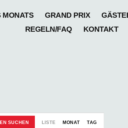
S MONATS
GRAND PRIX
GÄSTE
REGELN/FAQ
KONTAKT
Veranstaltung
EN SUCHEN
LISTE
MONAT
TAG
Ansichten-