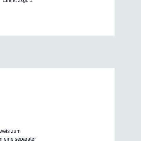
ntritt zzgl. 1
inweis zum
n eine separater