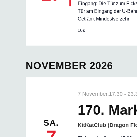
Eingang: Die Tür zum Ficks
Tür am Eingang der U-Bahn-
Getränk Mindestverzehr
16€
NOVEMBER 2026
7 November.17:30
-
23:
170. Mar
SA.
KitKatClub (Dragon Fl
7