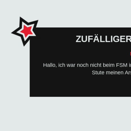
ZUFÄLLIGE
ZU
zufällig auf der Seite an
Hallo, ich war noch nicht beim FSM
Schreib uns ein paar Zeilen ins Gäst
Stute meinen Ar
LASS UNS EINEN