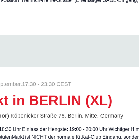
Station “Heinrich-Heine-Straße” (Ehemaliger SAGE-Eingang) *Ei
ptember.17:30
-
23:30
CEST
kt in BERLIN (XL)
oor)
Köpenicker Straße 76, Berlin, Mitte, Germany
- 18:30 Uhr Einlass der Hengste: 19:00 - 20:00 Uhr Wichtiger H
tutenMarkt ist NICHT der normale KitKat-Club Eingang, sonder