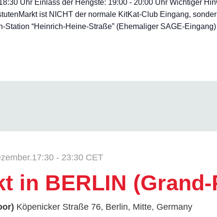
- 18:30 Uhr Einlass der Hengste: 19:00 - 20:00 Uhr Wichtiger H
tutenMarkt ist NICHT der normale KitKat-Club Eingang, sonder
Station “Heinrich-Heine-Straße” (Ehemaliger SAGE-Eingang) *Ei
ezember.17:30
-
23:30
CET
kt in BERLIN (Grand-
oor)
Köpenicker Straße 76, Berlin, Mitte, Germany