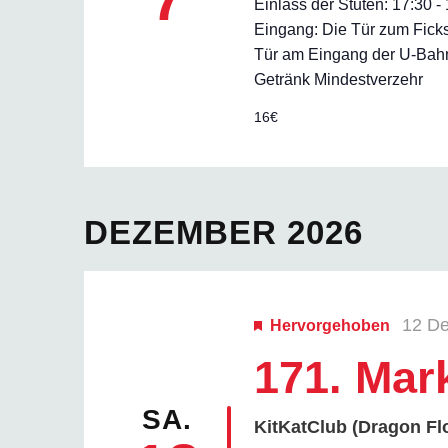
Einlass der Stuten: 17:30 
Eingang: Die Tür zum Ficks
Tür am Eingang der U-Bahn-
Getränk Mindestverzehr
16€
DEZEMBER 2026
12 D
Hervorgehoben
171. Mar
SA.
KitKatClub (Dragon Fl